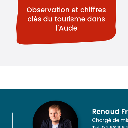
Observation et chiffres
clés du tourisme dans
l'Aude
Renaud Fr
Chargé de mis
Tel.
04 68 11 6