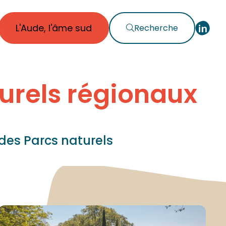
L'Aude, l'âme sud
Recherche
urels régionaux
des Parcs naturels