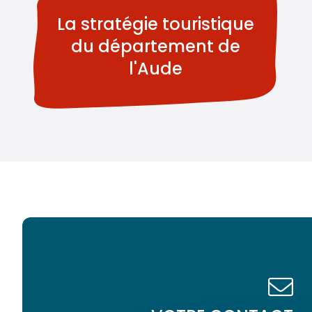
La stratégie touristique
du département de
l'Aude