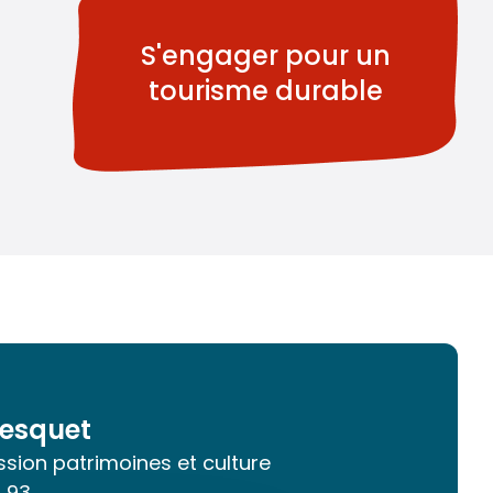
S'engager pour un
tourisme durable
esquet
sion patrimoines et culture
4 93