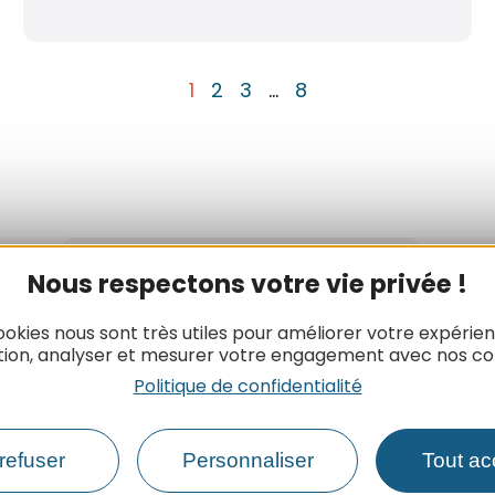
1
2
3
…
8
Nous respectons votre vie privée !
Newsletter
ookies nous sont très utiles pour améliorer votre expérie
tion, analyser et mesurer votre engagement avec nos co
Inscrivez-vous à la lettre d’informat
Politique de confidentialité
l’ADT de l’Aude pour recevoir nos act
ainsi que toutes les infos du touris
l’Aude
refuser
Personnaliser
Tout ac