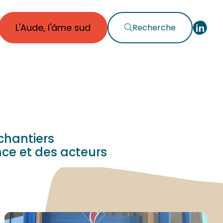
L'Aude, l'âme sud
Recherche
chantiers
nce et des acteurs