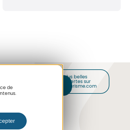
Nos plus belles
découvertes sur
Inscription
audetourisme.com
nce de
ntenus.
ion de
ualités
me dans
cepter