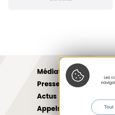
Médiathèque
Les c
Presse
naviga
Actus
Appels d'offres
Tout 