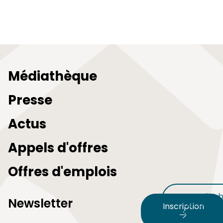
Médiathèque
Presse
Actus
Appels d'offres
Offres d'emplois
Nos plus b
Newsletter
découvert
Inscription
audetour