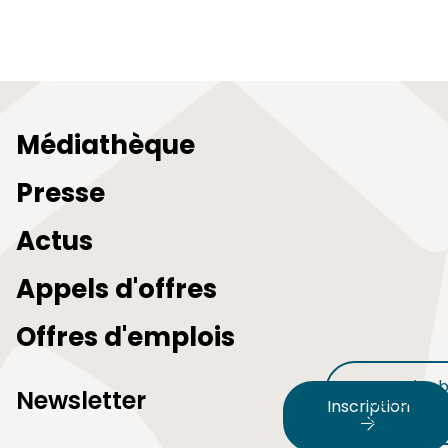
Médiathèque
Presse
Actus
Appels d'offres
Offres d'emplois
Nos plus b
Newsletter
découvert
Inscription
audetour