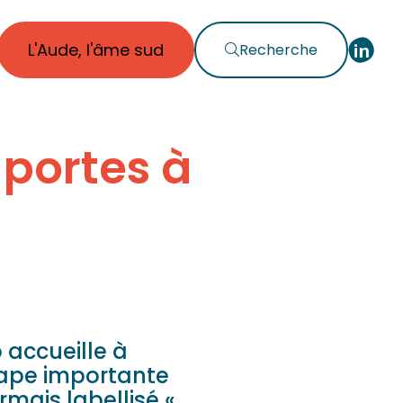
L'Aude, l'âme sud
Recherche
 portes à
 accueille à
étape importante
rmais labellisé «