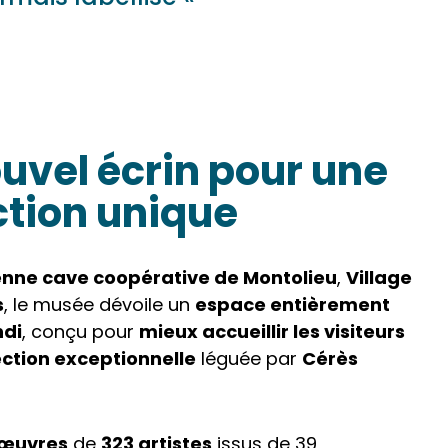
uvel écrin pour une
ction unique
enne cave coopérative de Montolieu
,
Village
s
, le musée dévoile un
espace entièrement
ndi
, conçu pour
mieux accueillir les visiteurs
lection exceptionnelle
léguée par
Cérès
 œuvres
de
323 artistes
issus de 39