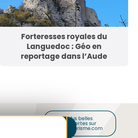
Forteresses royales du
Languedoc : Géo en
reportage dans l’Aude
Nos plus belles
découvertes sur
Inscription
audetourisme.com