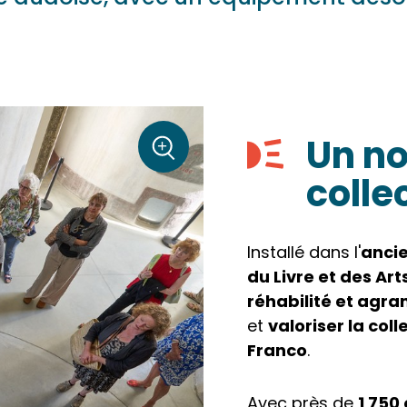
Un no
sur la photo
+
colle
Zoom
Installé dans l'
anci
du Livre et des Art
réhabilité et agra
et
valoriser la col
Franco
.
Avec près de
1 750