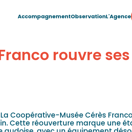
Accompagnement
Observation
L'Agence
Franco rouvre ses
, La Coopérative-Musée Cérès Franco
juin. Cette réouverture marque une 
ique audoise, avec un équipement déso