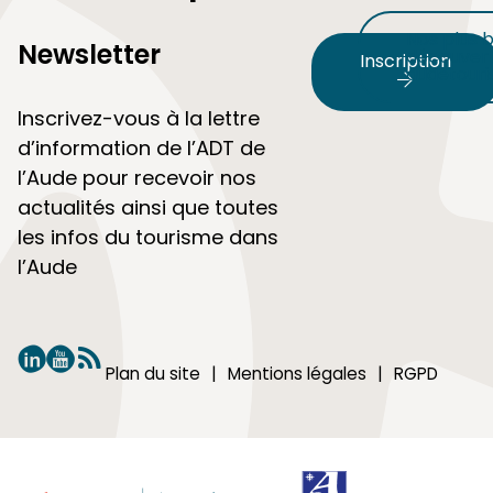
Nos plus b
Newsletter
découvert
Inscription
audetour
Inscrivez-vous à la lettre
d’information de l’ADT de
l’Aude pour recevoir nos
actualités ainsi que toutes
les infos du tourisme dans
l’Aude
Plan du site
Mentions légales
RGPD