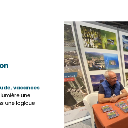
ion
Aude, vacances
 lumière une
ns une logique