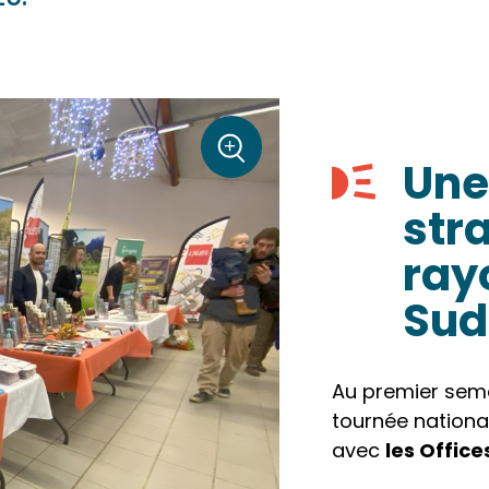
sur la photo
+
Une
Zoom
str
ray
Sud
Au premier seme
tournée nationa
avec
les Offic