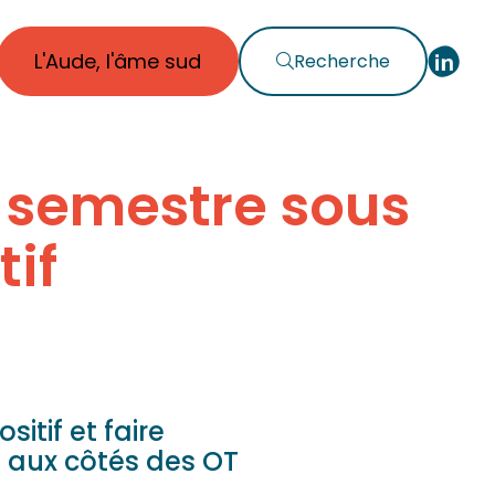
L'Aude, l'âme sud
Recherche
r semestre sous
tif
itif et faire
T aux côtés des OT