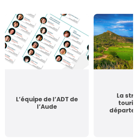
La str
L’équipe de l’ADT de
touris
l’Aude
départe