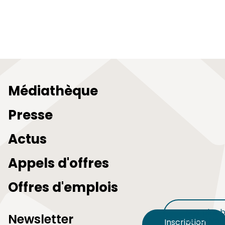
Médiathèque
Presse
Actus
Appels d'offres
Offres d'emplois
Nos plus b
Newsletter
découvert
Inscription