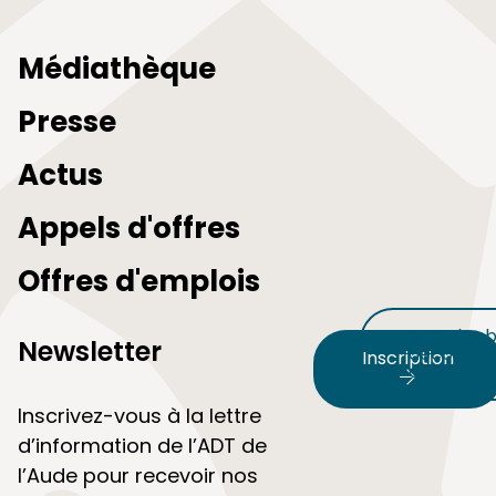
Médiathèque
Presse
Actus
Appels d'offres
Offres d'emplois
Nos plus b
Newsletter
découvert
Inscription
audetour
Inscrivez-vous à la lettre
d’information de l’ADT de
l’Aude pour recevoir nos