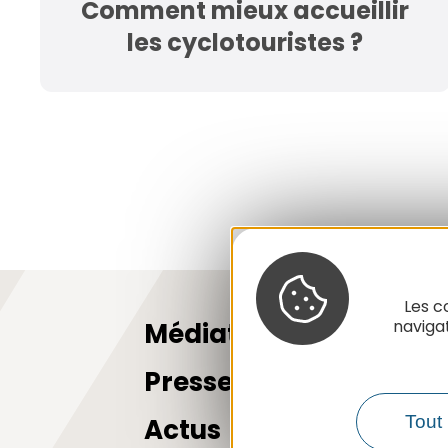
Comment mieux accueillir
les cyclotouristes ?
Les c
naviga
Médiathèque
Presse
Tout 
Actus