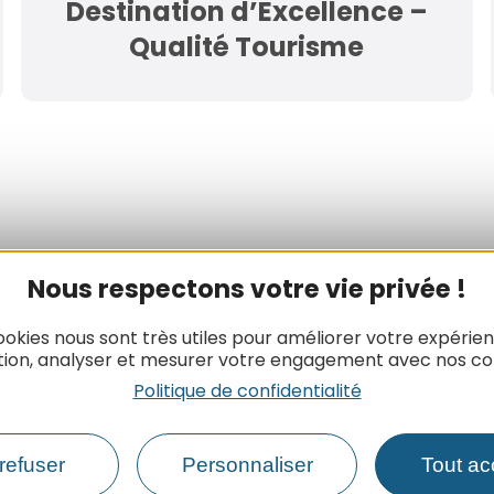
Destination d’Excellence –
Qualité Tourisme
Nous respectons votre vie privée !
ookies nous sont très utiles pour améliorer votre expérie
tion, analyser et mesurer votre engagement avec nos co
Newsletter
Politique de confidentialité
Inscrivez-vous à la lettre d’informat
l’ADT de l’Aude pour recevoir nos act
refuser
Personnaliser
Tout ac
ainsi que toutes les infos du touris