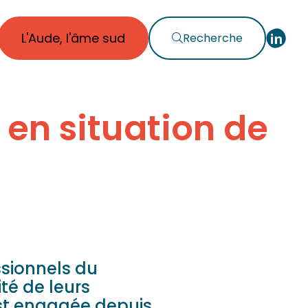
L'Aude, l'âme sud
Recherche
en situation de
sionnels du
té de leurs
est engagée depuis