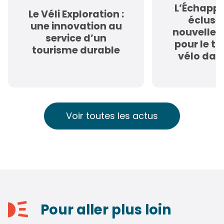
L’Échappé
Le Véli Exploration :
écluses
une innovation au
nouvelle 
service d’un
pour le t
tourisme durable
vélo dan
Voir toutes les actus
Pour aller plus loin