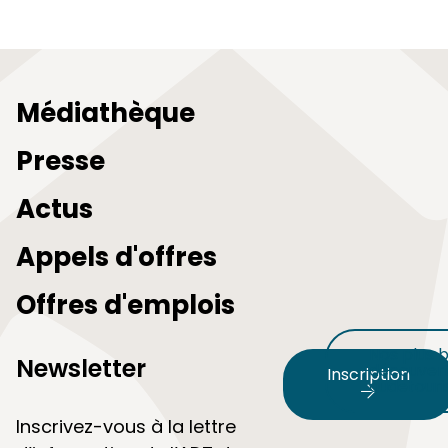
Médiathèque
Presse
Actus
Appels d'offres
Offres d'emplois
Nos plus b
Newsletter
découvert
Inscription
audetour
Inscrivez-vous à la lettre