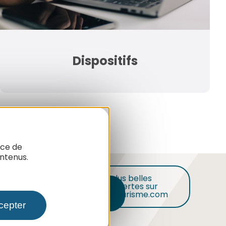
Dispositifs
nce de
ntenus.
Nos plus belles
découvertes sur
Inscription
audetourisme.com
cepter
ion de