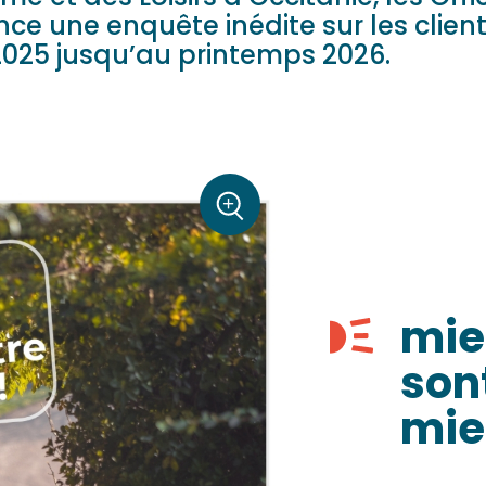
ce une enquête inédite sur les client
2025 jusqu’au printemps 2026.
sur la photo
+
Zoom
mie
son
mie