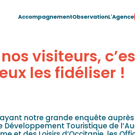
Accompagnement
Observation
L'Agence
nos visiteurs, c’e
ux les fidéliser !
layant notre grande enquête auprès d
 Développement Touristique de l’Au
e et des Loisirs d’Occitanie, les Off