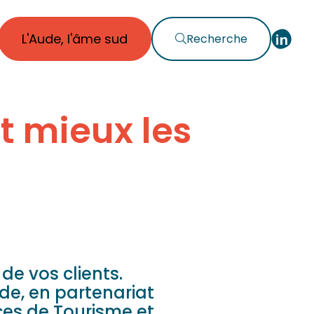
L'Aude, l'âme sud
Recherche
st mieux les
e vos clients.
de, en partenariat
ices de Tourisme et