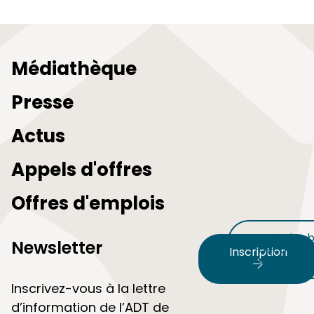
Médiathèque
Presse
Actus
Appels d'offres
Offres d'emplois
Nos plus b
Newsletter
découvert
Inscription
audetour
Inscrivez-vous à la lettre
d’information de l’ADT de