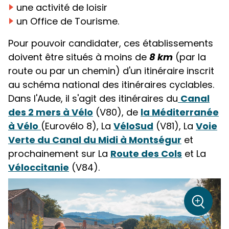
une activité de loisir
un Office de Tourisme.
Pour pouvoir candidater, ces établissements
doivent être situés à moins de
8 km
(par la
route ou par un chemin) d'un itinéraire inscrit
au schéma national des itinéraires cyclables.
Dans l'Aude, il s'agit des itinéraires du
Canal
des 2 mers à Vélo
(V80), de
la Méditerranée
à Vélo
(Eurovélo 8), La
VéloSud
(V81), La
Voie
Verte du Canal du Midi à Montségur
et
prochainement sur La
Route des Cols
et La
Véloccitanie
(V84).
sur la 
+
Zoom