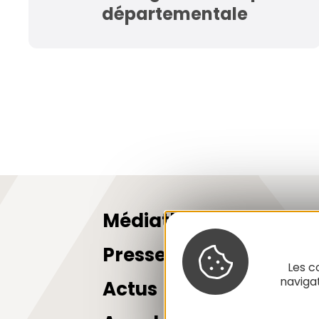
départementale
Médiathèque
Presse
Les c
naviga
Actus