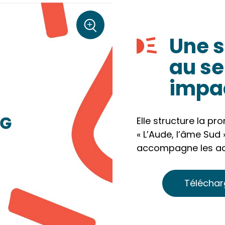
sur la photo
+
Une s
Zoom
au se
impac
Elle structure la p
« L’Aude, l’âme Sud »
accompagne les act
Télécharg