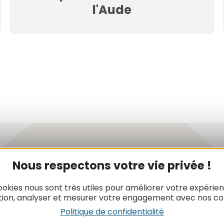
l'Aude
Newsletter
Nous respectons votre vie privée !
Inscrivez-vous à la lettre d’informat
ookies nous sont très utiles pour améliorer votre expérie
l’ADT de l’Aude pour recevoir nos act
tion, analyser et mesurer votre engagement avec nos co
ainsi que toutes les infos du touris
Politique de confidentialité