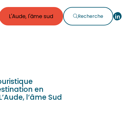
L'Aude, l'âme sud
Recherche
6
uristique
estination en
L’Aude, l’âme Sud